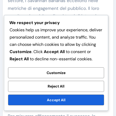
settore, i Savannah Bananas eccellono nelle
metriche di engagement del pubblico. Il loro
seguito sui social media e i tassi di interazione
We respect your privacy
superano spesso quelli delle squadre
Cookies help us improve your experience, deliver
tradizionali, dimostrando l’efficacia delle loro
personalized content, and analyze traffic. You
strategie di marketing uniche.
can choose which cookies to allow by clicking
Gli standard del settore enfatizzano
Customize
. Click
Accept All
to consent or
tipicamente la coerenza del marchio e
Reject All
to decline non-essential cookies.
l’immagine professionale, ma i Bananas sfidano
Customize
queste norme dando priorità all’intrattenimento
e al coinvolgimento dei fan. Questo
Reject All
cambiamento si è rivelato vincente, come
dimostrano la loro crescente popolarità e le
Accept All
vendite di biglietti.